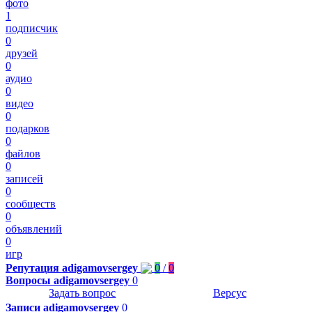
фото
1
подписчик
0
друзей
0
аудио
0
видео
0
подарков
0
файлов
0
записей
0
сообществ
0
объявлений
0
игр
Репутация
adigamovsergey
0
/
0
Вопросы adigamovsergey
0
Задать вопрос
Версус
Записи adigamovsergey
0