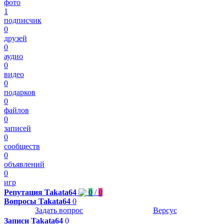
фото
1
подписчик
0
друзей
0
аудио
0
видео
0
подарков
0
файлов
0
записей
0
сообществ
0
объявлений
0
игр
Репутация
Takata64
0
/
0
Вопросы Takata64
0
Задать вопрос
Версус
Записи Takata64
0